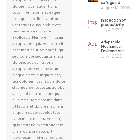
safeguard
doloremque laudantium,
August 16, 2020
totam rem aperiam, eaque
ipsa quae ab illo inventore
Inspection of
productivity
veritatis et quasi architecto
July 4, 2020
beatae vitae dicta sunt
explicabo. Nemo enim ipsam
Adaptable
voluptatem quia voluptas sit
Mechanical
aspernatur aut odit aut fugit,
Environment
sed quia consequuntur magni
July 4, 2020
dolores eos qui ratione
voluptatem sequi nesciunt.
Neque porro quisquam est,
qui dolorem ipsum quia dolor
sit amet, consectetur, adipisci
velit, sed quia non numquam
eius modi tempora incidunt
ut labore et dolore magnam
aliquam quaerat voluptatem.
Ut enim ad minima veniam,
quis nostrum exercitationem
ullam corporis suscipit
laboriosam, nisi ut aliquid ex