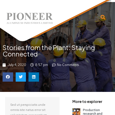
Stories from the Plant: Staying
Connected
July 4, 2020
8:57 pm
No Comments
More to explorer
Sed ut perspiciatis unde
omnis iste natus error sit
Production
research and
voluptatem accusantium