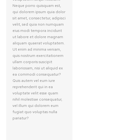
Neque porro quisquam est,
qui dolorem ipsum quia dolor
sit amet, consectetur, adipisci
velit, sed quia non numquam
eius modi tempora incidunt
ut labore et dolore magnam
aliquam quaerat voluptatem.
Ut enim ad minima veniam,
quis nostrum exercitationem
ullam corporis suscipit
laboriosam, nisi ut aliquid ex
ea commodi consequatur?
Quis autem vel eum iure
reprehenderit qui in ea
voluptate velit esse quam
nihil molestiae consequatur,
vel illum qui dolorem eum
fugiat quo voluptas nulla
pariatur?