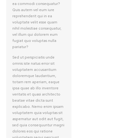
ea commodi consequatur?
Quis autem vel eum iure
reprehenderit qui in ea
voluptate velit esse quam
nihil molestiae consequatur,
vel illum qui dolorem eum
fugiat quo voluptas nulla
pariatur?
Sed ut perspiciatis unde
omnis iste natus error sit
voluptatem accusantium
doloremque laudantium,
totam rem aperiam, eaque
ipsa quae ab illo inventore
veritatis et quasi architecto
beatae vitae dicta sunt
explicabo. Nemo enim ipsam
voluptatem quia voluptas sit
aspernatur aut odit aut fugit,
sed quia consequuntur magni
dolores eos qui ratione
voluptatem sequi nesciunt.